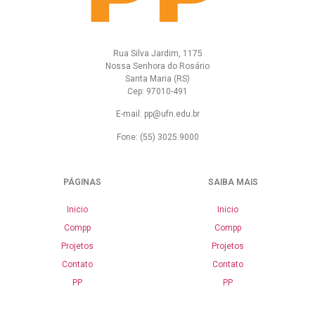
Rua Silva Jardim, 1175
Nossa Senhora do Rosário
Santa Maria (RS)
Cep: 97010-491
E-mail: pp@ufn.edu.br
Fone: (55) 3025.9000
PÁGINAS
SAIBA MAIS
Inicio
Inicio
Compp
Compp
Projetos
Projetos
Contato
Contato
PP
PP